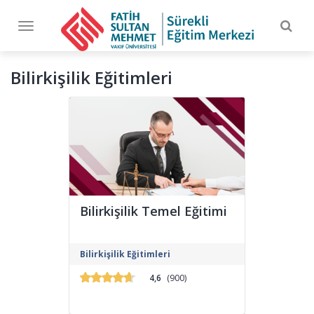
Togg
Toggle
navig
navigation
Bilirkişilik Eğitimleri
Bilirkişilik Temel Eğitimi
Fatih Sultan Mehmet Vakıf Üniversitesi
Bilirkişilik Eğitimleri
Sürekli Eğitim Merkezi tarafından
düzenlenen bu eğitim programı,
4,6
(900)
bilirkişilik başvurusunda bulunmak
isteyen adaylara yönelik olarak
hazırlanmış, Adalet Bakanlığı’nın