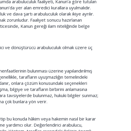
rumda arabuluculuk faaliyeti, Kanun’a göre tutulan
Kanun’da yer alan emredici kurallara uyulmalıdır.
uk ve dava şartı arabuluculuk olarak ikiye ayrılır.
k zorunludur. Faaliyet sonucu hazırlanan
ticesinde, Kanun gereği ilam niteliğinde belge
irici ve dönüştürücü arabuluculuk olmak üzere üç
menfaatlerinin bulunması üzerine yapılandırılmış
genellikle, tarafların uyuşmazlığın temelindeki
klanır, onlara çözüm konusundaki seçenekleri
ma, bilgiye ve tarafların birbirini anlamasına
ara tavsiyelerde bulunmaz, hukuki bilgiler sunmaz;
a çok bunlara yön verir.
lirtip bu konuda hâkim veya hakemin nasıl bir karar
ne yardımcı olur. Değerlendirici arabulucu,