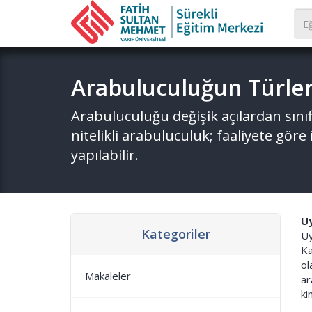
Arabuluculuğun Türler
Arabuluculuğu değişik açılardan sı
nitelikli arabuluculuk; faaliyete göre
yapılabilir.
Uy
Kategoriler
Uy
Ka
ol
Makaleler
ar
ki