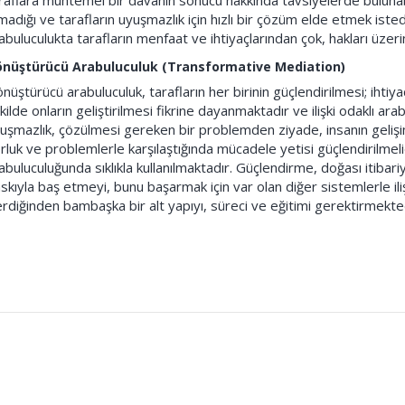
raflara muhtemel bir davanın sonucu hakkında tavsiyelerde bulunabil
madığı ve tarafların uyuşmazlık için hızlı bir çözüm elde etmek isted
abuluculukta tarafların menfaat ve ihtiyaçlarından çok, hakları üzerin
nüştürücü Arabuluculuk (Transformative Mediation)
nüştürücü arabuluculuk, tarafların her birinin güçlendirilmesi; ihti
kilde onların geliştirilmesi fikrine dayanmaktadır ve ilişki odaklı ar
uşmazlık, çözülmesi gereken bir problemden ziyade, insanın gelişimi iç
rluk ve problemlerle karşılaştığında mücadele yetisi güçlendirilmel
abuluculuğunda sıklıkla kullanılmaktadır. Güçlendirme, doğası itib
skıyla baş etmeyi, bunu başarmak için var olan diğer sistemlerle iliş
erdiğinden bambaşka bir alt yapıyı, süreci ve eğitimi gerektirmekte