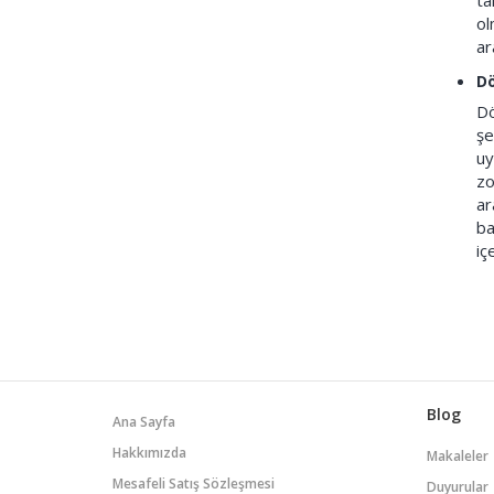
ta
ol
ar
Dö
Dö
şe
uy
zo
ar
ba
iç
Blog
Ana Sayfa
Hakkımızda
Makaleler
Mesafeli Satış Sözleşmesi
Duyurular