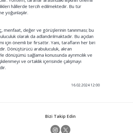
ir. Yöntem, taraflar arasındaki ilişkinin önemli
ikleri hâllerde tercih edilmektedir. Bu tür
e yoğunlaşılır.
yaç, menfaat, değer ve görüşlerinin tanınması; bu
abuluculuk olarak da adlandırılmaktadır. Bu açıdan
in önemli bir fırsattır. Yani, tarafların her biri
idir. Dönüştürücü arabuluculuk, akran
ariyle dönüşümü sağlama konusunda ayrımcılık ve
kilenmeyi ve ortaklık içerisinde çalışmayı
dir.
16.02.2024 12:00
Bizi Takip Edin