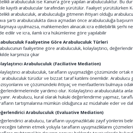
telikli arabuluculuk ise Kanun’a göre yapılan arabuluculuktur. Bu du
cile kayıtlı arabulucular tarafından yürütülür. Faaliyet yürütülürken 
telikli arabuluculuk, arabuluculuğa gitmenin ihtiyari olduğu arabulucul
va şartı arabuluculukta dava açmadan önce arabuluculuğa başvurma
laşmaya uyulmazsa, mahkemeden alınacak icra edilebilirlik şerhi ne
de edilir ve icra, ilamlı icra hükümlerine göre yapılabilir
abuluculuk Faaliyetine Göre Arabuluculuk Türleri
abulucunun faaliyetine göre arabuluculuk, kolaylaştırıcı, değerlend
kilde karşımıza çıkar
laylaştırıcı Arabuluculuk (Faciliative Mediation)
laylaştırıcı arabuluculuk, tarafların uyuşmazlığın çözümünde ortak 
r arabuluculuk türüdür ve bizzat taraf katılımı önemlidir. Arabulucu 
zisyonlarını ve çözümündeki ihtiyaç ve menfaatlerini bulmaya oda
ğerlendirmelerinde yardımcı olur. Kolaylaştırıcı arabuluculukta anlaş
yanır. Arabulucu, kural olarak hukuki değerlendirme yapmaz, tarafl
rafların tartışmalarına mümkün olduğunca az müdahale eder ve dah
ğerlendirici Arabuluculuk (Evaluative Mediation)
ğerlendirici arabulucu, tarafların uyuşmazlıktaki zayıf yönlerini be
receğini tahmin etmek yoluyla tarafların uyuşmazlıklarını çözmeleri