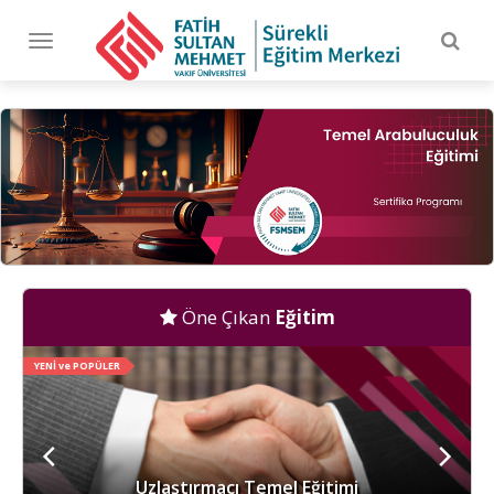
Togg
Toggle
navig
navigation
Öne Çıkan
Eğitim
YENİ ve POPÜLER
Uzlaştırmacı Temel Eğitimi