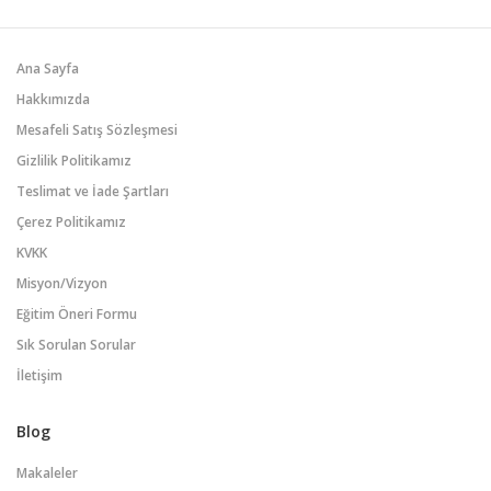
alt uzmanlık eğitimi şartını
hesaplamalar y
karşılar.
hem teorik alt
üzerinde uygul
Ana Sayfa
sunmaktadır. 
Hakkımızda
Mesafeli Satış Sözleşmesi
Gizlilik Politikamız
Teslimat ve İade Şartları
Çerez Politikamız
KVKK
Misyon/Vizyon
Eğitim Öneri Formu
Sık Sorulan Sorular
İletişim
Blog
Makaleler